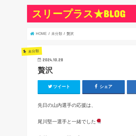
スリープラス★BLOG
HOME
未分類
贅沢
未分類
2024.10.28
贅沢
ツイート
シェア
先日の山内選手の応援は、
尾川堅一選手と一緒でした