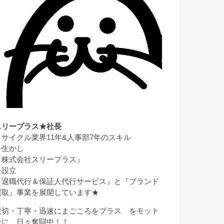
スリープラス★社長
リサイクル業界11年&人事部7年のスキル
を生かし
『株式会社スリープラス』
を設立
『退職代行＆保証人代行サービス』と『ブランド
買取』事業を展開しています★
親切・丁寧・迅速にまごころをプラス をモット
ーに、日々奮闘中！！