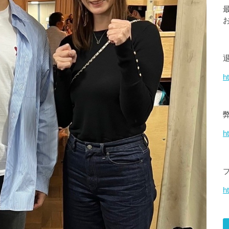
h
h
ht