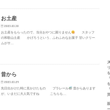
お土産
2023.03.30
お土産をもらったので、当分おやつに困りません
スタッフ
の和歌山土産 かげろうという、ふわふわなお菓子 甘いクリー
ムがサ…
昔から
2023.03.29
先日出かけた時に見かけたもの プラレール
昔からあります
が、いまだに大人気ですね こちらも…