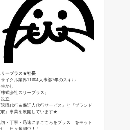
スリープラス★社長
リサイクル業界11年&人事部7年のスキル
を生かし
『株式会社スリープラス』
を設立
『退職代行＆保証人代行サービス』と『ブランド
買取』事業を展開しています★
親切・丁寧・迅速にまごころをプラス をモット
ーに、日々奮闘中！！