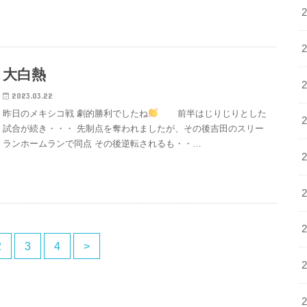
大白熱
2023.03.22
昨日のメキシコ戦 劇的勝利でしたね
前半はじりじりとした
試合が続き・・・ 先制点を奪われましたが、その後吉田のスリー
ランホームランで同点 その後逆転されるも・・…
2
3
4
>