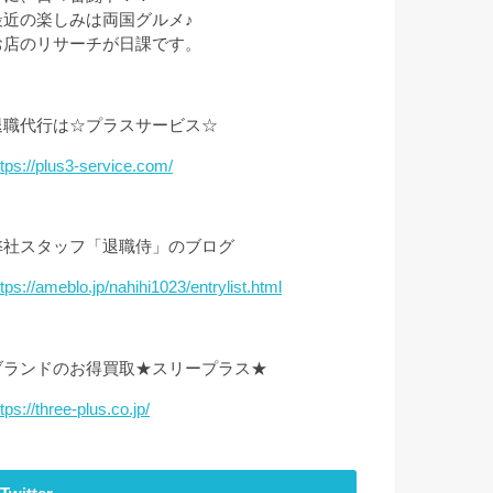
最近の楽しみは両国グルメ♪
お店のリサーチが日課です。
退職代行は☆プラスサービス☆
ttps://plus3-service.com/
弊社スタッフ「退職侍」のブログ
ttps://ameblo.jp/nahihi1023/entrylist.html
ブランドのお得買取★スリープラス★
tps://three-plus.co.jp/