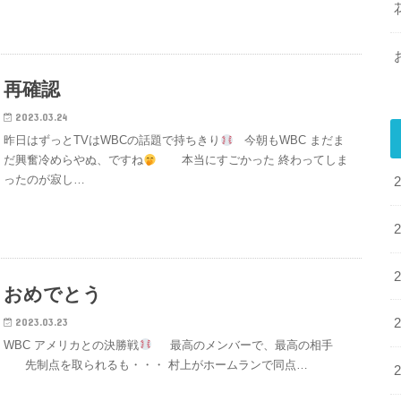
再確認
2023.03.24
昨日はずっとTVはWBCの話題で持ちきり
今朝もWBC まだま
だ興奮冷めらやぬ、ですね
本当にすごかった 終わってしま
ったのが寂し…
おめでとう
2023.03.23
WBC アメリカとの決勝戦
最高のメンバーで、最高の相手
先制点を取られるも・・・ 村上がホームランで同点…