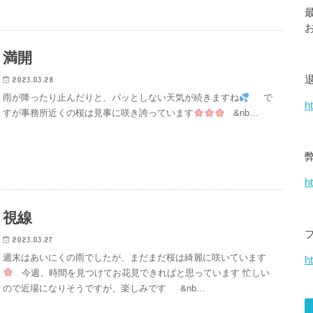
満開
2023.03.28
雨が降ったり止んだりと、パッとしない天気が続きますね
で
h
すが事務所近くの桜は見事に咲き誇っています
&nb…
h
視線
2023.03.27
週末はあいにくの雨でしたが、まだまだ桜は綺麗に咲いています
ht
今週、時間を見つけてお花見できればと思っています 忙しい
ので近場になりそうですが、楽しみです &nb…