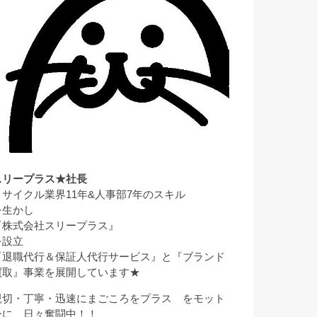
スリープラス★社長
リサイクル業界11年&人事部7年のスキル
を生かし
『株式会社スリープラス』
を設立
『退職代行＆保証人代行サービス』と『ブランド
買取』事業を展開しています★
親切・丁寧・迅速にまごころをプラス をモット
ーに、日々奮闘中！！