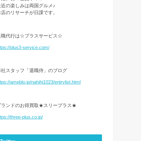
最近の楽しみは両国グルメ♪
お店のリサーチが日課です。
退職代行は☆プラスサービス☆
ttps://plus3-service.com/
弊社スタッフ「退職侍」のブログ
ttps://ameblo.jp/nahihi1023/entrylist.html
ブランドのお得買取★スリープラス★
tps://three-plus.co.jp/