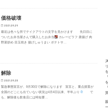
価格破壊
2021.09.29
最近は色々な所でテイクアウトの文字を見かけます 先日目に
ついたお弁当屋さんで購入したお弁当
カレーピラフ 唐揚げ 肉
野菜炒め 目玉焼き 揚げしゅうまい ポテトサ…
解除
2021.09.28
緊急事態宣言が、9月30日で解除になります 宣言と、重点措置が
全国のどこにも出ていない状況は4月4日以来、半年ぶり
で
も、解除後も飲食店には時短要…