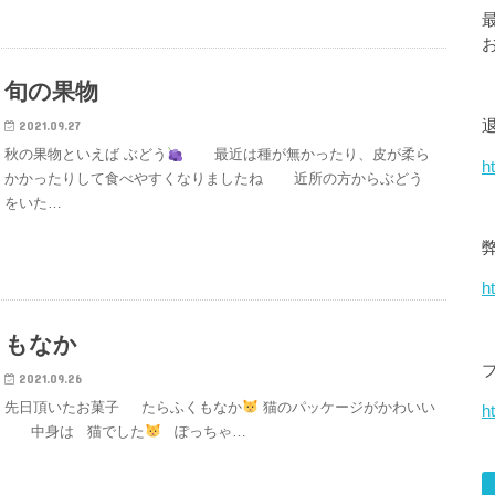
旬の果物
2021.09.27
秋の果物といえば ぶどう
最近は種が無かったり、皮が柔ら
h
かかったりして食べやすくなりましたね 近所の方からぶどう
をいた…
h
もなか
2021.09.26
先日頂いたお菓子 たらふくもなか
猫のパッケージがかわいい
ht
中身は 猫でした
ぽっちゃ…