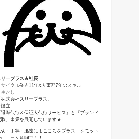
スリープラス★社長
リサイクル業界11年&人事部7年のスキル
を生かし
『株式会社スリープラス』
を設立
『退職代行＆保証人代行サービス』と『ブランド
買取』事業を展開しています★
親切・丁寧・迅速にまごころをプラス をモット
ーに、日々奮闘中！！