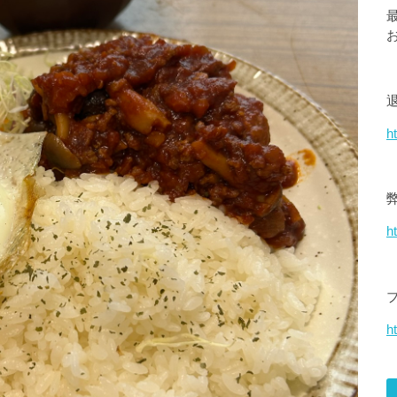
h
h
ht