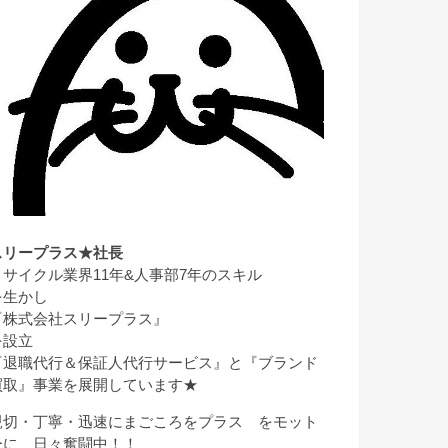
スリープラス★社長
リサイクル業界11年&人事部7年のスキル
を生かし
『株式会社スリープラス』
を設立
『退職代行＆保証人代行サービス』と『ブランド
買取』事業を展開しています★
親切・丁寧・迅速にまごころをプラス をモット
ーに、日々奮闘中！！