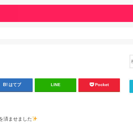
はてブ
LINE
Pocket
を済ませました