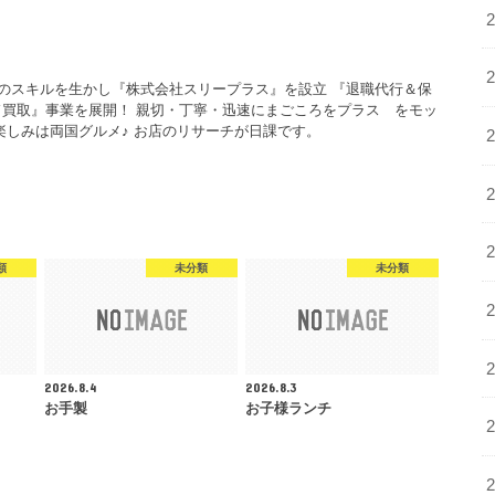
年のスキルを生かし『株式会社スリープラス』を設立 『退職代行＆保
買取』事業を展開！ 親切・丁寧・迅速にまごころをプラス をモッ
楽しみは両国グルメ♪ お店のリサーチが日課です。
類
未分類
未分類
2026.8.4
2026.8.3
お手製
お子様ランチ