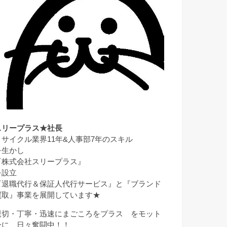
スリープラス★社長
リサイクル業界11年&人事部7年のスキル
を生かし
『株式会社スリープラス』
を設立
『退職代行＆保証人代行サービス』と『ブランド
買取』事業を展開しています★
親切・丁寧・迅速にまごころをプラス をモット
ーに、日々奮闘中！！