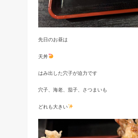
先日のお昼は
天丼
はみ出した穴子が迫力です
穴子、海老、茄子、さつまいも
どれも大きい