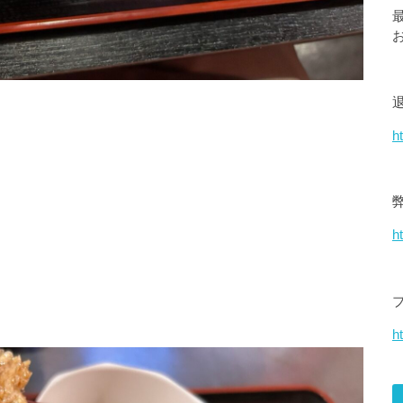
h
h
ht