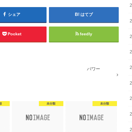
シェア
はてブ
Pocket
feedly
パワー
類
未分類
未分類