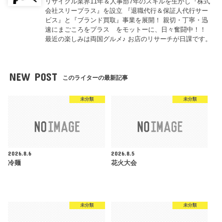
リサイクル業界11年＆人事部7年のスキルを生かし『株式
会社スリープラス』を設立 『退職代行＆保証人代行サー
ビス』と『ブランド買取』事業を展開！ 親切・丁寧・迅
速にまごころをプラス をモットーに、日々奮闘中！！
最近の楽しみは両国グルメ♪ お店のリサーチが日課です。
NEW POST
このライターの最新記事
未分類
未分類
2026.8.6
2026.8.5
冷麺
花火大会
未分類
未分類