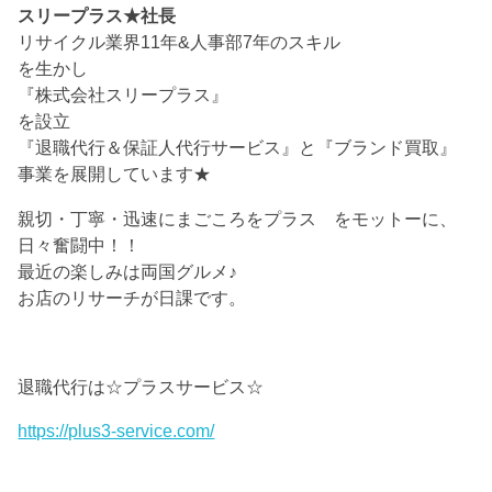
スリープラス★社長
リサイクル業界11年&人事部7年のスキル
を生かし
『株式会社スリープラス』
を設立
『退職代行＆保証人代行サービス』と『ブランド買取』
事業を展開しています★
親切・丁寧・迅速にまごころをプラス をモットーに、
日々奮闘中！！
最近の楽しみは両国グルメ♪
お店のリサーチが日課です。
退職代行は☆プラスサービス☆
https://plus3-service.com/