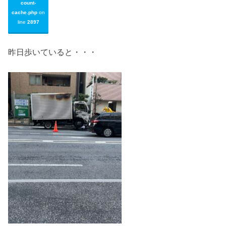
count-
cache.php
on
line
2897
昨日歩いていると・・・