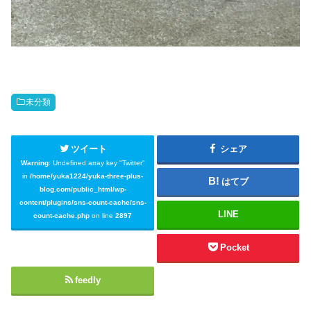
未分類
ツイート
シェア
Warning
: Undefined array key "Twitter"
in
/home/yuka1224/yuka-three-plus-
はてブ
blog.com/public_html/wp-
content/plugins/sns-count-cache/sns-
LINE
count-cache.php
on line
2897
Pocket
feedly