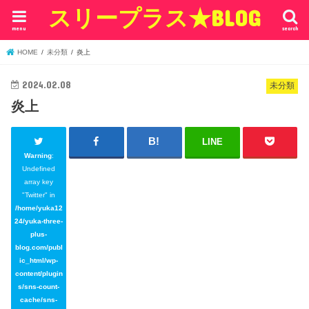
スリープラス★BLOG
menu
search
HOME
未分類
炎上
2024.02.08
未分類
炎上
LINE
Warning
:
Undefined
array key
"Twitter" in
/home/yuka12
24/yuka-three-
plus-
blog.com/publ
ic_html/wp-
content/plugin
s/sns-count-
cache/sns-