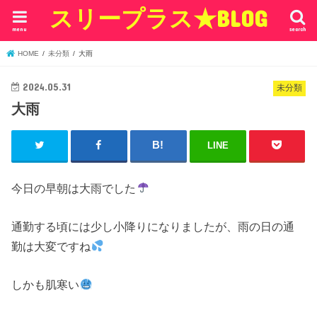
スリープラス★BLOG
menu
search
HOME
未分類
大雨
2024.05.31
未分類
大雨
LINE
今日の早朝は大雨でした
通勤する頃には少し小降りになりましたが、雨の日の通
勤は大変ですね
しかも肌寒い