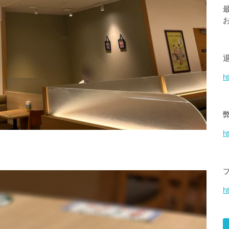
h
h
ht