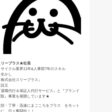
スリープラス★社長
リサイクル業界11年&人事部7年のスキル
を生かし
『株式会社スリープラス』
を設立
『退職代行＆保証人代行サービス』と『ブランド
買取』事業を展開しています★
親切・丁寧・迅速にまごころをプラス をモット
ーに、日々奮闘中！！