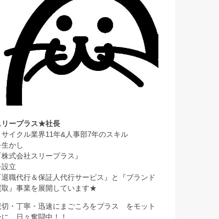
スリープラス★社長
リサイクル業界11年&人事部7年のスキル
を生かし
『株式会社スリープラス』
を設立
『退職代行＆保証人代行サービス』と『ブランド
買取』事業を展開しています★
親切・丁寧・迅速にまごころをプラス をモット
ーに、日々奮闘中！！