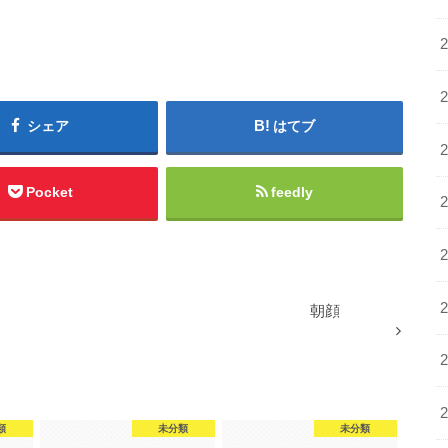
シェア
はてブ
Pocket
feedly
朝顔
類
未分類
未分類