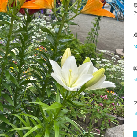
h
h
ht