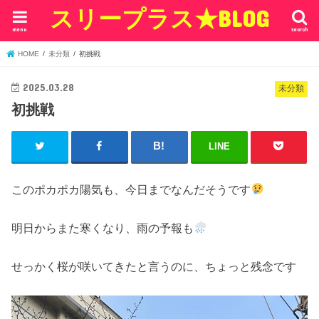
スリープラス★BLOG
menu
search
HOME
未分類
初挑戦
2025.03.28
未分類
初挑戦
LINE
このポカポカ陽気も、今日までなんだそうです
明日からまた寒くなり、雨の予報も
せっかく桜が咲いてきたと言うのに、ちょっと残念です