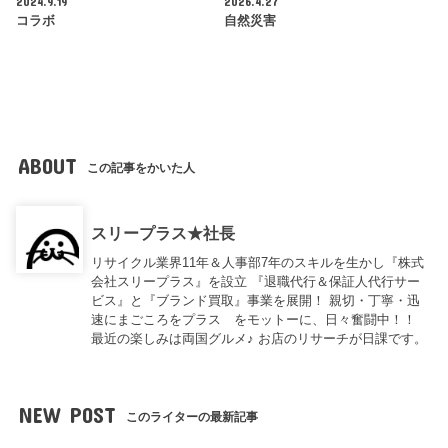
2024.9.19
2026.4.27
コラボ
自然災害
ABOUT
この記事をかいた人
スリープラス★社長
リサイクル業界11年＆人事部7年のスキルを生かし『株式
会社スリープラス』を設立 『退職代行＆保証人代行サー
ビス』と『ブランド買取』事業を展開！ 親切・丁寧・迅
速にまごころをプラス をモットーに、日々奮闘中！！
最近の楽しみは両国グルメ♪ お店のリサーチが日課です。
NEW POST
このライターの最新記事