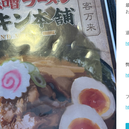
h
h
ht