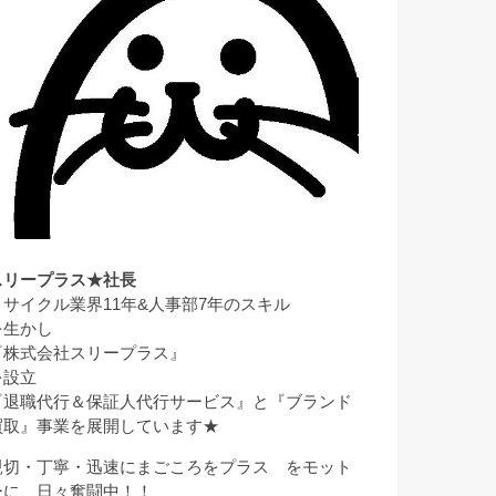
スリープラス★社長
リサイクル業界11年&人事部7年のスキル
を生かし
『株式会社スリープラス』
を設立
『退職代行＆保証人代行サービス』と『ブランド
買取』事業を展開しています★
親切・丁寧・迅速にまごころをプラス をモット
ーに、日々奮闘中！！