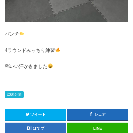
パンチ
4ラウンドみっちり練習
￼いい汗かきました
未分類
ツイート
シェア
はてブ
LINE