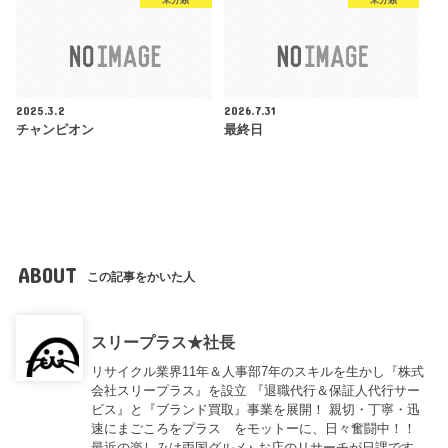
未分類
未分類
2025.3.2
2026.7.31
チャンピオン
最終日
ABOUT
この記事をかいた人
スリープラス★社長
リサイクル業界11年＆人事部7年のスキルを生かし『株式
会社スリープラス』を設立 『退職代行＆保証人代行サー
ビス』と『ブランド買取』事業を展開！ 親切・丁寧・迅
速にまごころをプラス をモットーに、日々奮闘中！！
最近の楽しみは両国グルメ♪ お店のリサーチが日課です。