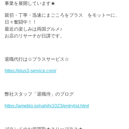
事業を展開しています★
親切・丁寧・迅速にまごころをプラス をモットーに、
日々奮闘中！！
最近の楽しみは両国グルメ♪
お店のリサーチが日課です。
退職代行は☆プラスサービス☆
https://plus3-service.com/
弊社スタッフ「退職侍」のブログ
https://ameblo.jp/nahihi1023/entrylist.html
ブランドのお得買取★スリープラス★