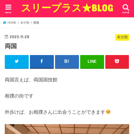
スリープラス★BLOG
menu
search
HOME
未分類
両国
2025.11.28
未分類
両国
LINE
両国言えば、両国国技館
相撲の街です
外歩けば、お相撲さんに出会うことができます