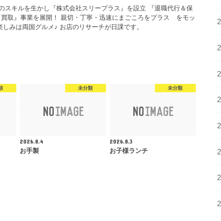
年のスキルを生かし『株式会社スリープラス』を設立 『退職代行＆保
買取』事業を展開！ 親切・丁寧・迅速にまごころをプラス をモッ
楽しみは両国グルメ♪ お店のリサーチが日課です。
類
未分類
未分類
2026.8.4
2026.8.3
お手製
お子様ランチ