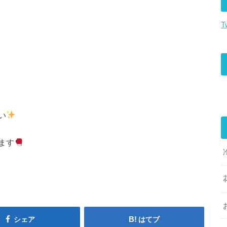
T
い
ます
シェア
はてブ