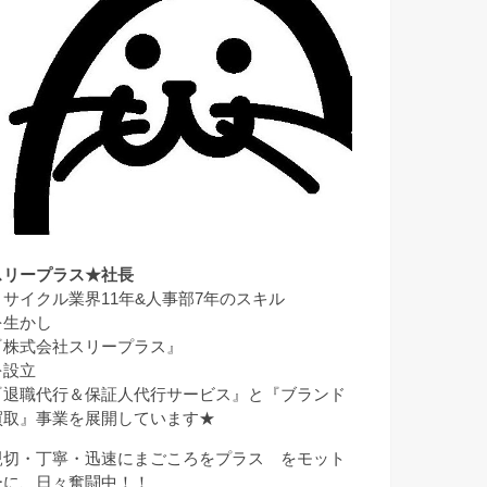
スリープラス★社長
リサイクル業界11年&人事部7年のスキル
を生かし
『株式会社スリープラス』
を設立
『退職代行＆保証人代行サービス』と『ブランド
買取』事業を展開しています★
親切・丁寧・迅速にまごころをプラス をモット
ーに、日々奮闘中！！