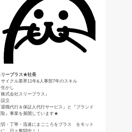
スリープラス★社長
リサイクル業界11年&人事部7年のスキル
を生かし
『株式会社スリープラス』
を設立
『退職代行＆保証人代行サービス』と『ブランド
買取』事業を展開しています★
親切・丁寧・迅速にまごころをプラス をモット
ーに、日々奮闘中！！