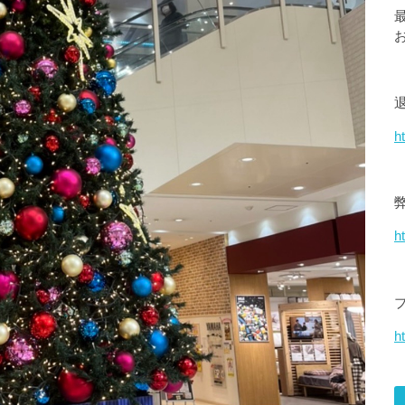
h
h
ht