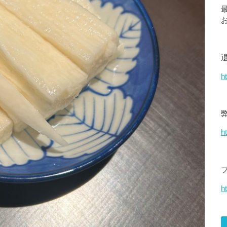
h
h
ht