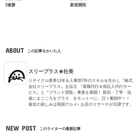
3連勝
新規開拓
ABOUT
この記事をかいた人
スリープラス★社長
リサイクル業界11年＆人事部7年のスキルを生かし『株式
会社スリープラス』を設立 『退職代行＆保証人代行サー
ビス』と『ブランド買取』事業を展開！ 親切・丁寧・迅
速にまごころをプラス をモットーに、日々奮闘中！！
最近の楽しみは両国グルメ♪ お店のリサーチが日課です。
NEW POST
このライターの最新記事