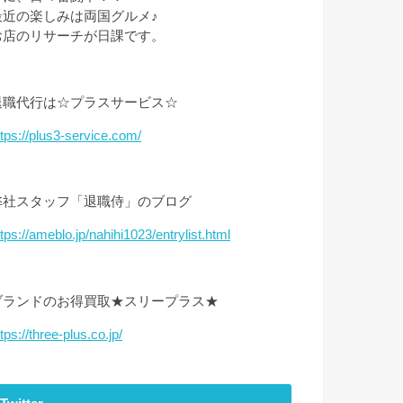
最近の楽しみは両国グルメ♪
お店のリサーチが日課です。
退職代行は☆プラスサービス☆
ttps://plus3-service.com/
弊社スタッフ「退職侍」のブログ
ttps://ameblo.jp/nahihi1023/entrylist.html
ブランドのお得買取★スリープラス★
tps://three-plus.co.jp/