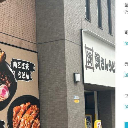
h
h
ht