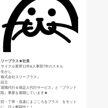
スリープラス★社長
リサイクル業界11年&人事部7年のスキル
を生かし
『株式会社スリープラス』
を設立
『退職代行＆保証人代行サービス』と『ブランド
買取』事業を展開しています★
親切・丁寧・迅速にまごころをプラス をモット
ーに、日々奮闘中！！