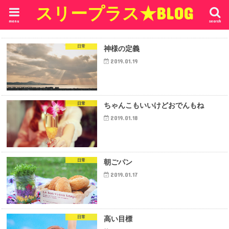
スリープラス★BLOG
menu
search
日常
神様の定義
2019.01.19
日常
ちゃんこもいいけどおでんもね
2019.01.18
日常
朝ごパン
2019.01.17
日常
高い目標